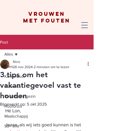
vrouwen
met fouten
Post
Alles
Nico
Alles
26 nov 2024
2 minuten om te lezen
3 tips om het
Kankerzooi
vakantiegevoel vast te
Business
houden
Relaties en gezin
Bijgewerkt op:
5 okt 2025
Hoofdruis
Hé Lon,
Maatschappij
Jaaaa, als wij iets goed kunnen is het 
50+ shit