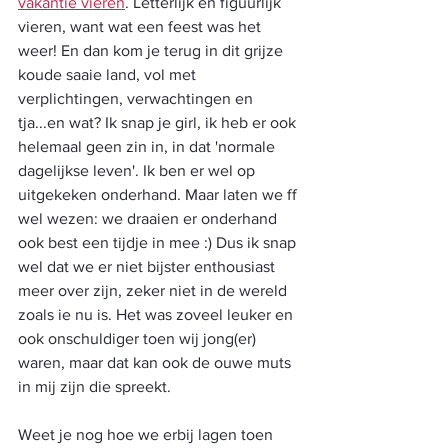
vakantie vieren
. Letterlijk en figuurlijk 
vieren, want wat een feest was het 
weer! En dan kom je terug in dit grijze 
koude saaie land, vol met 
verplichtingen, verwachtingen en 
tja...en wat? Ik snap je girl, ik heb er ook 
helemaal geen zin in, in dat 'normale 
dagelijkse leven'. Ik ben er wel op 
uitgekeken onderhand. Maar laten we ff 
wel wezen: we draaien er onderhand 
ook best een tijdje in mee :) Dus ik snap 
wel dat we er niet bijster enthousiast 
meer over zijn, zeker niet in de wereld 
zoals ie nu is. Het was zoveel leuker en 
ook onschuldiger toen wij jong(er) 
waren, maar dat kan ook de ouwe muts 
in mij zijn die spreekt. 
Weet je nog hoe we erbij lagen toen 