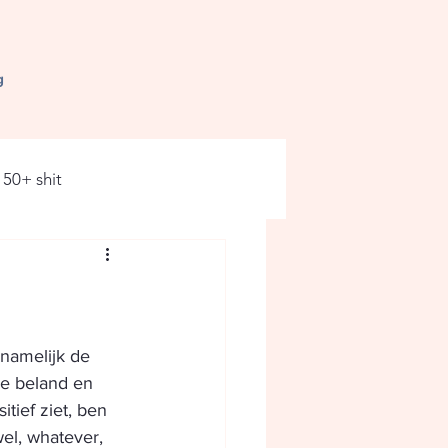
g
50+ shit
 namelijk de 
ie beland en 
itief ziet, ben 
wel, whatever, 