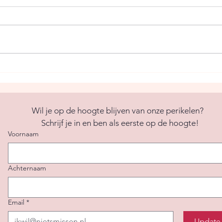
Verschil tussen botox en
Een 
fillers
toch
Wil je op de hoogte blijven van onze perikelen?  
Schrijf je in en ben als eerste op de hoogte!
Voornaam
Achternaam
Email
*
Update