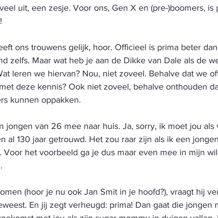
eel uit, een zesje. Voor ons, Gen X en (pre-)boomers, is p
!
ft ons trouwens gelijk, hoor. Officieel is prima beter dan
nd zelfs. Maar wat heb je aan de Dikke van Dale als de w
at leren we hiervan? Nou, niet zoveel. Behalve dat we offi
met deze kennis? Ook niet zoveel, behalve onthouden d
rs kunnen oppakken. 
en jongen van 26 mee naar huis. Ja, sorry, ik moet jou als
n al 130 jaar getrouwd. Het zou raar zijn als ik een jong
 Voor het voorbeeld ga je dus maar even mee in mijn wil
. 
men (hoor je nu ook Jan Smit in je hoofd?), vraagt hij ve
eweest. En jij zegt verheugd: prima! Dan gaat die jongen 