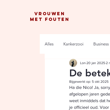
vrouwen
met fouten
Alles
Kankerzooi
Business
Lon
20 jan 2025
2 
De betek
Bijgewerkt op:
5 okt 2025
Ha die Nico! Ja, sorr
afgelopen jaren gede
weet inmiddels dat het
je officieel oud. Voo