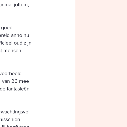
rima: jottem, 
 goed. 
ereld anno nu 
cieel oud zijn. 
at mensen 
 voorbeeld 
en van 26 mee 
de fantasieën 
rwachtingsvol 
misschien 