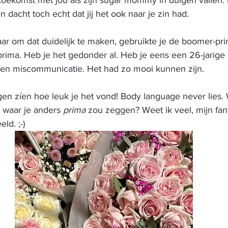
e toekomst met jou als zijn sugar mommy in duigen vallen. 
 dacht toch echt dat jij het ook naar je zin had. 
ar om dat duidelijk te maken, gebruikte je de boomer-prim
rima. Heb je het gedonder al. Heb je eens een 26-jarige i
 een miscommunicatie. Het had zo mooi kunnen zijn.
ngen zíen hoe leuk je het vond! Body language never lies. W
 waar je anders 
prima
 zou zeggen? Weet ik veel, mijn fanta
ld. ;-)