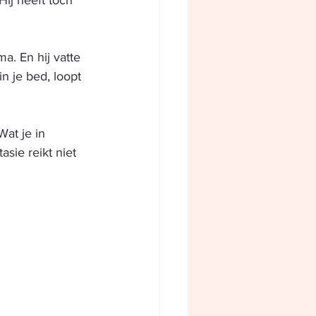
Hij heeft toch 
a. En hij vatte 
n je bed, loopt 
at je in 
sie reikt niet 