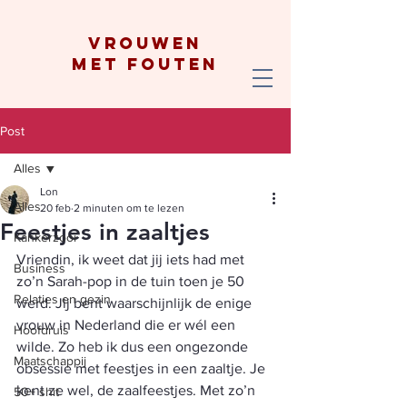
vrouwen
met fouten
Post
Alles
Lon
Alles
20 feb
2 minuten om te lezen
Feestjes in zaaltjes
Kankerzooi
Vriendin, ik weet dat jij iets had met 
Business
zo’n Sarah-pop in de tuin toen je 50 
Relaties en gezin
werd. Jij bent waarschijnlijk de enige 
vrouw in Nederland die er wél een 
Hoofdruis
wilde. Zo heb ik dus een ongezonde 
Maatschappij
obsessie met feestjes in een zaaltje. Je 
kent ze wel, de zaalfeestjes. Met zo’n 
50+ shit