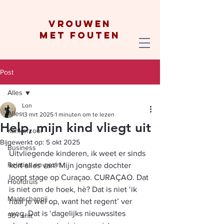
vrouwen
met fouten
Post
Alles
Lon
Alles
13 mrt 2025
1 minuten om te lezen
Help, mijn kind vliegt uit
Kankerzooi
Bijgewerkt op:
5 okt 2025
Business
Uitvliegende kinderen, ik weet er sinds 
Relaties en gezin
kort alles van! Mijn jongste dochter 
loopt stage op Curaçao. CURAÇAO. Dat 
Hoofdruis
is niet om de hoek, hè? Dat is niet ‘ik 
Maatschappij
haal je wel op, want het regent’ ver 
weg. Dat is ‘dagelijks nieuwssites 
50+ shit