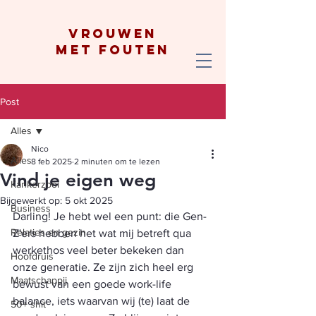
vrouwen
met fouten
Post
Alles
Nico
Alles
8 feb 2025
2 minuten om te lezen
Vind je eigen weg
Kankerzooi
Bijgewerkt op:
5 okt 2025
Business
Darling! Je hebt wel een punt: die Gen-
Relaties en gezin
Z'ers hebben het wat mij betreft qua 
werkethos veel beter bekeken dan 
Hoofdruis
onze generatie. Ze zijn zich heel erg 
Maatschappij
bewust van een goede work-life 
balance, iets waarvan wij (te) laat de 
50+ shit