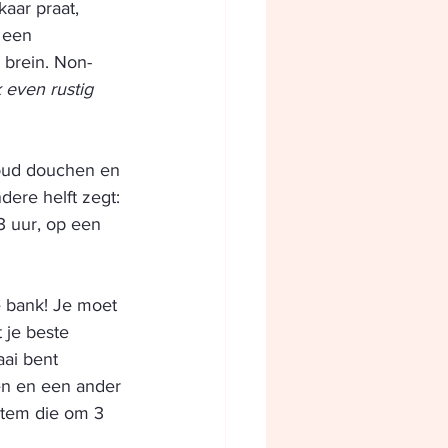
aar praat, 
 een 
 brein. Non-
 even rustig 
koud douchen en 
dere helft zegt: 
3 uur, op een 
e bank! Je moet 
 je beste 
aai bent 
en en een ander 
stem die om 3 