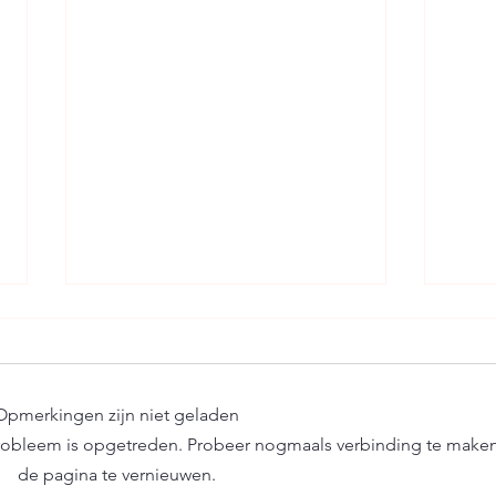
Opmerkingen zijn niet geladen
 probleem is opgetreden. Probeer nogmaals verbinding te maken
Feestjes in zaaltjes
de pagina te vernieuwen.