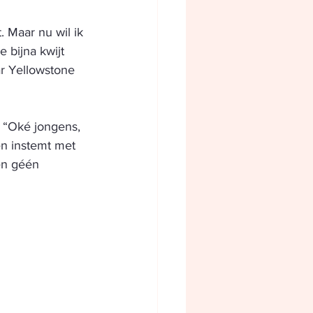
. Maar nu wil ik 
e bijna kwijt 
aar Yellowstone 
: “Oké jongens, 
en instemt met 
en géén 