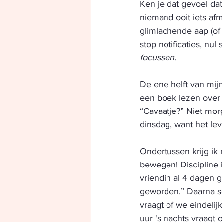
Ken je dat gevoel dat
niemand ooit iets af
glimlachende aap (of 
stop notificaties, nul
focussen
.
De ene helft van mij
een boek lezen over h
“Cavaatje?” Niet mor
dinsdag, want het lev
Ondertussen krijg ik
bewegen! Discipline i
vriendin al 4 dagen g
geworden.” Daarna s
vraagt of we eindeli
uur 's nachts vraagt 