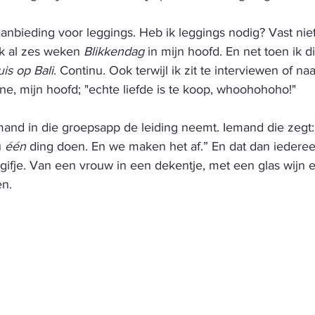
aanbieding voor leggings. Heb ik leggings nodig? Vast niet
k al zes weken 
Blikkendag
 in mijn hoofd. En net toen ik di
uis op Bali
. Continu. Ook terwijl ik zit te interviewen of n
ne, mijn hoofd; "echte liefde is te koop, whoohohoho!"
iemand in die groepsapp de leiding neemt. Iemand die zegt
 
één
 ding doen. En we maken het af.” En dat dan iedere
gifje. Van een vrouw in een dekentje, met een glas wijn 
en.