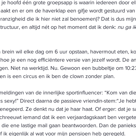
 je hoofd één grote groepsapp is waarin iedereen door elk
maakt en er om de haverklap een gifje wordt gestuurd van
ranzigheid die ik hier niet zal benoemen)? Dat is dus mijn
 structuur, en altijd nét op het moment dat ik denk: 
nu ga ik
n brein wil elke dag om 6 uur opstaan, havermout eten, 
oe je een nog efficiëntere versie van jezelf wordt. De an
gen. Niet na werktijd. Nu. Gewoon een bubbeltje om 10:2
en is een circus en ik ben de clown zonder plan.
 meldingen van de innerlijke sportinfluencer: “Kom van di
s sexy!” Direct daarna de passieve vriendin-stem:“Je hebt
enegeerd. Ze denkt nu dat je haar haat. Of erger: dat je s
chreeuwt iemand dat ik een verjaardagskaart ben verget
jk die ene lastige mail gaan beantwoorden. Dan de paniek
of ik eigenlijk al wat voor mijn pensioen heb geregeld.