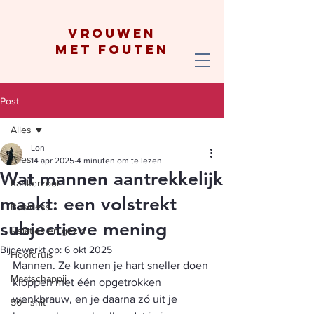
vrouwen
met fouten
Post
Alles
Lon
Alles
14 apr 2025
4 minuten om te lezen
Wat mannen aantrekkelijk
Kankerzooi
maakt: een volstrekt
Business
subjectieve mening
Relaties en gezin
Bijgewerkt op:
6 okt 2025
Hoofdruis
Mannen. Ze kunnen je hart sneller doen 
Maatschappij
kloppen met één opgetrokken 
wenkbrauw, en je daarna zó uit je 
50+ shit