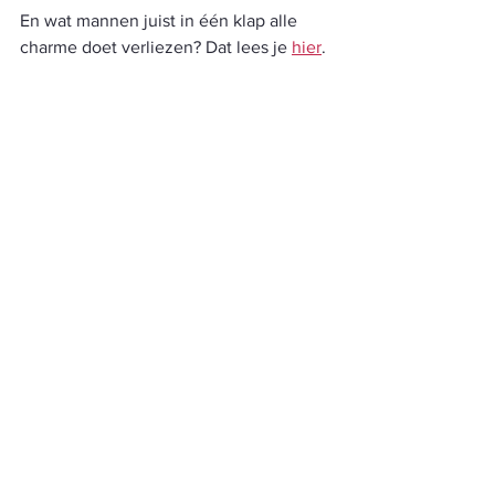
En wat mannen juist in één klap alle 
charme doet verliezen? Dat lees je 
hier
. 
Ik ben serieus al jarenlang lid van de Douwe 