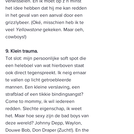
verwisselen. En ik moet op z’n minst 
het idee hebben dat hij me kan redden 
in het geval van een aanval door een 
grizzlybeer. (Oké, misschien heb ik te 
veel 
Yellowstone
 gekeken. Maar oeh, 
cowboys!)
9. Klein trauma.
Tot slot: mijn persoonlijke soft spot die 
een heleboel van wat hierboven staat 
ook direct tegenspreekt. Ik neig ernaar 
te vallen op licht getroebleerde 
mannen. Een kleine verslaving, een 
strafblad of een tikkie bindingsangst? 
Come to mommy, ik wil iedereen 
redden. Slechte eigenschap, ik weet 
het. Maar hoe sexy zijn de bad boys van 
deze wereld? Johnny Depp, Waylon, 
Douwe Bob, Don Draper (Zucht!). En the 