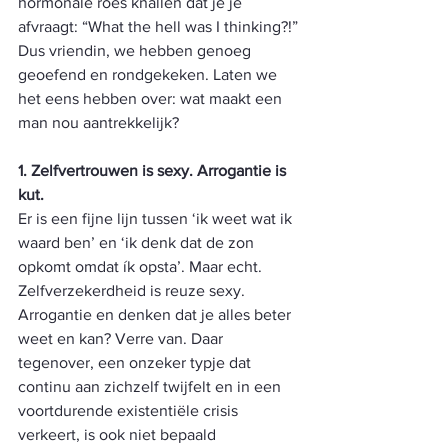
hormonale roes knallen dat je je 
afvraagt: “What the hell was I thinking?!” 
Dus vriendin, we hebben genoeg 
geoefend en rondgekeken. Laten we 
het eens hebben over: wat maakt een 
man nou aantrekkelijk?
1. Zelfvertrouwen is sexy. Arrogantie is 
kut.
Er is een fijne lijn tussen ‘ik weet wat ik 
waard ben’ en ‘ik denk dat de zon 
opkomt omdat ík opsta’. Maar echt. 
Zelfverzekerdheid is reuze sexy. 
Arrogantie en denken dat je alles beter 
weet en kan? Verre van. Daar 
tegenover, een onzeker typje dat 
continu aan zichzelf twijfelt en in een 
voortdurende existentiële crisis 
verkeert, is ook niet bepaald 