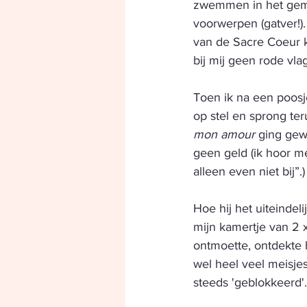
zwemmen in het geme
voorwerpen (gatver!)
van de Sacre Coeur k
bij mij geen rode vla
Toen ik na een poosj
op stel en sprong te
mon amour
 ging gew
geen geld (ik hoor me
alleen even niet bij”.)
Hoe hij het uiteindeli
mijn kamertje van 2 
ontmoette, ontdekte h
wel heel veel meisje
steeds 'geblokkeerd'