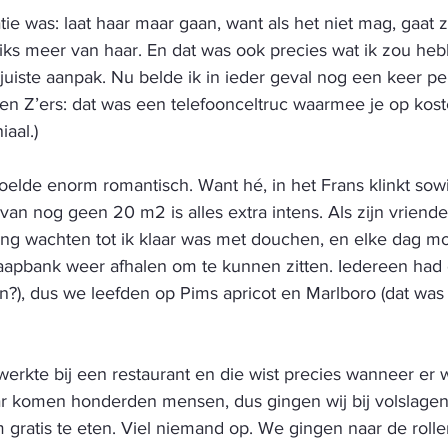
e was: laat haar maar gaan, want als het niet mag, gaat 
ks meer van haar. En dat was ook precies wat ik zou he
juiste aanpak. Nu belde ik in ieder geval nog een keer pe
Gen Z’ers: dat was een telefoonceltruc waarmee je op kos
aal.) 
oelde enorm romantisch. Want hé, in het Frans klinkt sowi
 van nog geen 20 m2 is alles extra intens. Als zijn vrien
ng wachten tot ik klaar was met douchen, en elke dag m
laapbank weer afhalen om te kunnen zitten. Iedereen had c
van?), dus we leefden op Pims apricot en Marlboro (dat was
erkte bij een restaurant en die wist precies wanneer er w
ar komen honderden mensen, dus gingen wij bij volslage
 gratis te eten. Viel niemand op. We gingen naar de rolle