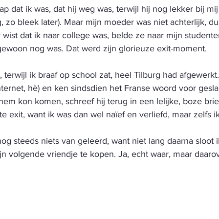
ap dat ik was, dat hij weg was, terwijl hij nog lekker bij mij
g, zo bleek later). Maar mijn moeder was niet achterlijk, d
wist dat ik naar college was, belde ze naar mijn student
gewoon nog was. Dat werd zijn glorieuze exit-moment. 
, terwijl ik braaf op school zat, heel Tilburg had afgewerkt
nternet, hè) en ken sindsdien het Franse woord voor gesla
 hem kon komen, schreef hij terug in een lelijke, boze brie
te exit, want ik was dan wel naïef en verliefd, maar zelfs 
og steeds niets van geleerd, want niet lang daarna sloot i
n volgende vriendje te kopen. Ja, echt waar, maar daarov