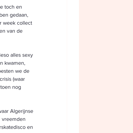
ze toch en 
bben gedaan, 
r week collect 
ten van de 
eso alles sexy 
den kwamen, 
oesten we de 
risis (waar 
 toen nog 
aar Algerijnse 
n vreemden 
rskatedisco en 