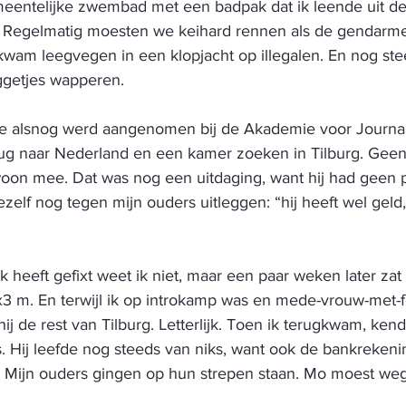
entelijke zwembad met een badpak dat ik leende uit d
. Regelmatig moesten we keihard rennen als de gendarme
wam leegvegen in een klopjacht op illegalen. En nog ste
ggetjes wapperen. 
e alsnog werd aangenomen bij de Akademie voor Journali
rug naar Nederland en een kamer zoeken in Tilburg. Geen
oon mee. Dat was nog een uitdaging, want hij had geen 
zelf nog tegen mijn ouders uitleggen: “hij heeft wel geld, 
 
jk heeft gefixt weet ik niet, maar een paar weken later zat hi
x3 m. En terwijl ik op introkamp was en mede-vrouw-met-
ij de rest van Tilburg. Letterlijk. Toen ik terugkwam, kend
s. Hij leefde nog steeds van niks, want ook de bankreken
. Mijn ouders gingen op hun strepen staan. Mo moest weg