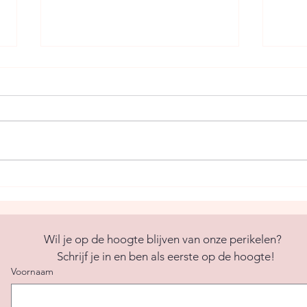
Feestjes in zaaltjes
In je
Wil je op de hoogte blijven van onze perikelen?  
Schrijf je in en ben als eerste op de hoogte!
Voornaam