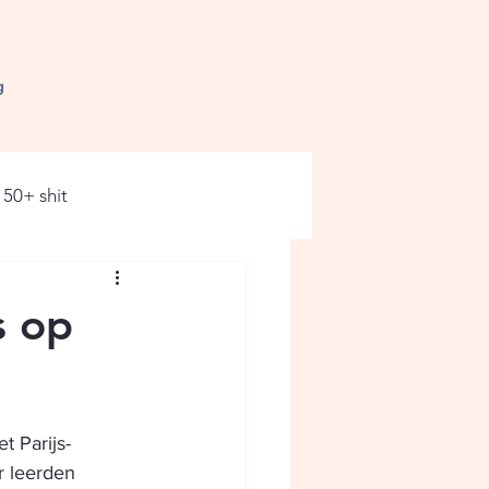
g
50+ shit
s op
t Parijs-
r leerden 