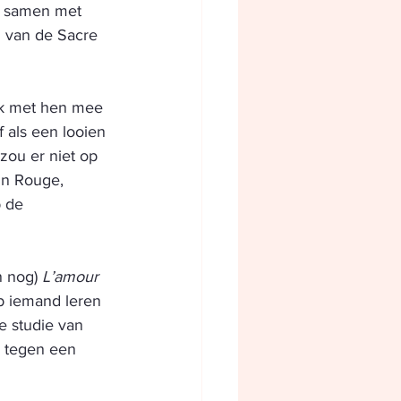
, samen met 
n van de Sacre 
ijk met hen mee 
 als een looien 
zou er niet op 
in Rouge, 
 de 
n nog) 
L’amour 
eb iemand leren 
e studie van 
e tegen een 