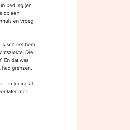
 in bed lag (en 
us op een 
enhuis en vroeg 
. Ik schreef hem 
chtsziekte. Die 
f. En dat was 
ik had grenzen.
k een lening af 
er later meer.