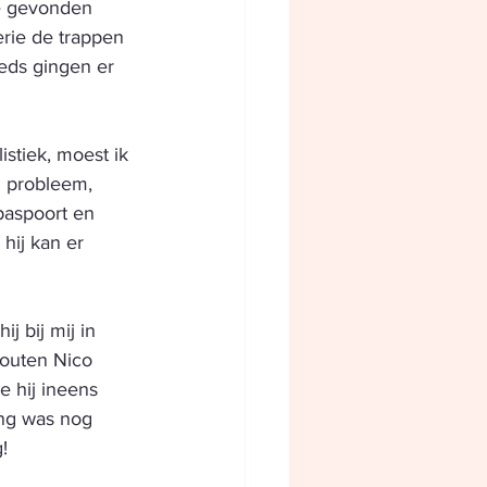
e gevonden 
rie de trappen 
eds gingen er 
stiek, moest ik 
 probleem, 
paspoort en 
hij kan er 
j bij mij in 
fouten Nico 
e hij ineens 
ing was nog 
! 